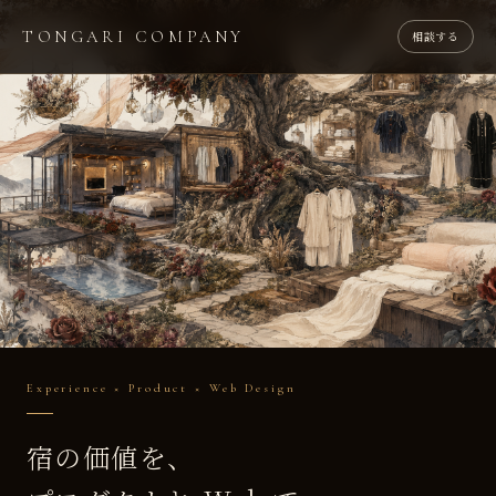
TONGARI COMPANY
相談する
Experience × Product × Web Design
宿の価値を、