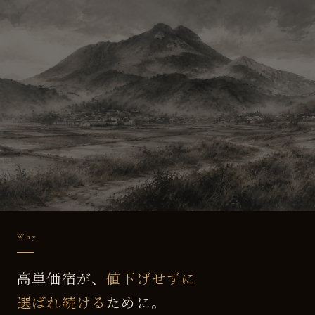
Why
高単価宿が、
値下げせずに
選ばれ続ける
ために。