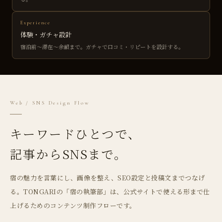
Experience
体験・ガチャ設計
宿泊前〜滞在〜余韻まで。ガチャで口コミ・リピートを設計する。
Web / SNS Design Flow
キーワードひとつで、
記事からSNSまで。
宿の魅力を言葉にし、画像を整え、SEO設定と投稿文までつなげ
る。TONGARIの「宿の執筆部」は、公式サイトで使える形まで仕
上げるためのコンテンツ制作フローです。