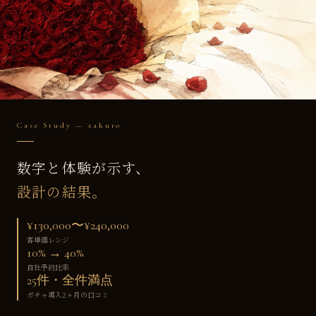
Case Study — zakuro
数字と体験が示す、
設計の結果。
¥130,000〜¥240,000
客単価レンジ
10% → 40%
自社予約比率
25件・全件満点
ガチャ導入2ヶ月の口コミ