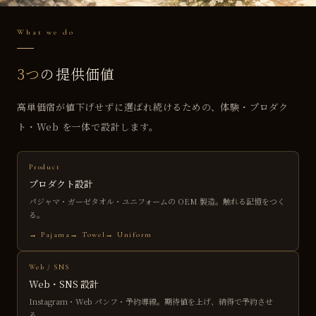
What we do
3つ
の提供価値
高単価宿が値下げせずに選ばれ続けるための、体験・プロダク
ト・Web を一体で設計します。
Product
プロダクト設計
パジャマ・ガーゼタオル・ユニフォームの OEM 製造。触れる記憶をつく
る。
→ Pajama
→ Towel
→ Uniform
Web / SNS
Web・SNS 設計
Instagram・Web パンフ・予約導線。期待値を上げ、納得で予約させ
る。